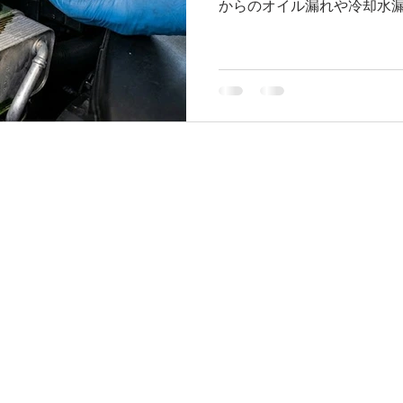
からのオイル漏れや冷却水漏
品かと思いますが、MINI
やすい箇所のひとつです。 
イルフィルターハウジング
ルフィルターが取り付けられ
ジンオイルだけでなく、冷
いようにゴム製のパッキン
なぜオイル漏れや水漏れが起
化です。 長年の使用やエン
り、隙間ができることでオイ
に10年前後経過した車両や
やすい症状です。 こんな症
きている エンジンルームが
がする 冷却水が減る ボン