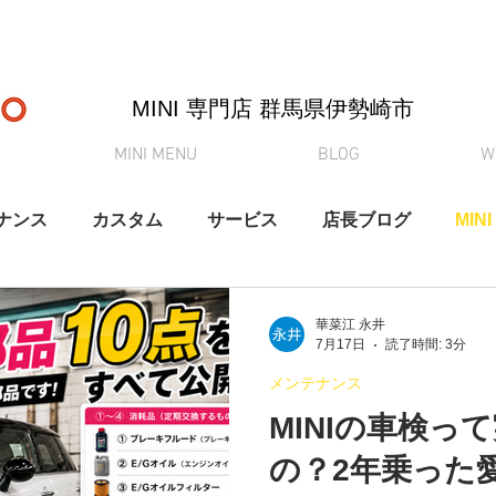
MINI 専門店 ​群馬県伊勢崎市
MINI MENU
BLOG
W
ナンス
カスタム
サービス
店長ブログ
MINI
納車
買取査定
MINI初心者向けシリーズ
YouT
華菜江 永井
7月17日
読了時間: 3分
メンテナンス
MINIの車検っ
の？2年乗った