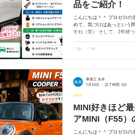
品をご紹介！
こんにちは＾＾ プロゼロの永
めて、気づけばあっという間
すね（笑） そして、2年経つ
す。 「今回はいくらくらい
の？」 「見積書を見てもカ
んな不安を感じている方も多
てMINIに乗る方や女性オ
くいただきます。 そこで今
で交換した部品をご紹介し
華菜江 永井
かりやすく解説していきます
7月10日
読了時間: 3分
今回交換した部品はこちらで
MINI
フルード（ブレーキオイル）
フィルター ・フロントワイ
MINI好きほど
は車検時の定番メニューです
アMINI（F55
換が推奨されており、安全
ス。 エンジンオイルやオイ
こんにちは＾＾ プロゼロの