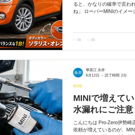
ると、かなりの確率で言われま
ね」 ローバーMINIのイ
てしまうのではないでしょう
**かなり人気が高いのがF5
F55の魅力を、少し深掘りし
じゃない」と言われるのか？ 
ト・丸くて可愛い・2ドアの
強いですよね。 特に昔のMIN
い2ドア」**という印象が根
多くの方が思いました。 「
華菜江 永井
6月12日
読了時間: 2分
しかし実際は逆でした。 M
改善したモデルそれがF55な
MINI
ではなく「ちょうど良くなった
MINIで増えて
165mmアップ・ホイールベー
水漏れにご注意
こんにちは Pro-Zero伊
依頼が増えているのが、MI