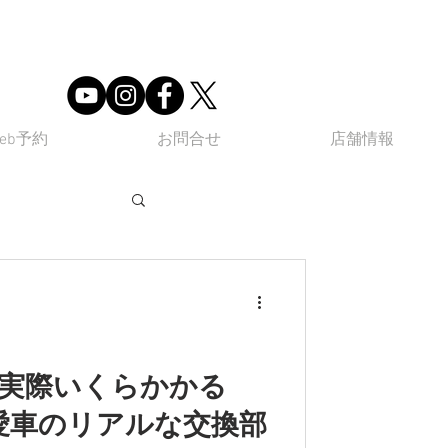
eb予約
お問合せ
店舗情報
ube
Q&A
て実際いくらかかる
愛車のリアルな交換部