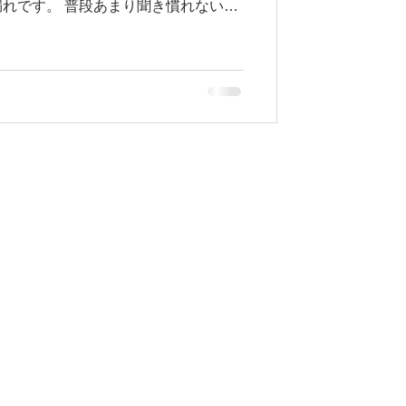
れです。 普段あまり聞き慣れない部
では経年劣化によってトラブルが発生し
オイルフィルターハウジングとは？ オ
とは、エンジンオイルをろ過するオイ
ている部分です。 この部分にはエン
却水も通っており、それぞれが漏れな
（ガスケット）で密閉されています。
きるの？ 原因の多くはパッキンの劣
ジンの熱によってパッキンが硬くな
ルや冷却水が漏れてしまいます。 特
、走行距離が増えてきた車両で発生し
状はありませんか？ 駐車場にシミがで
汚れている オイルの焦げたような臭い
ネットを開けると漏れ