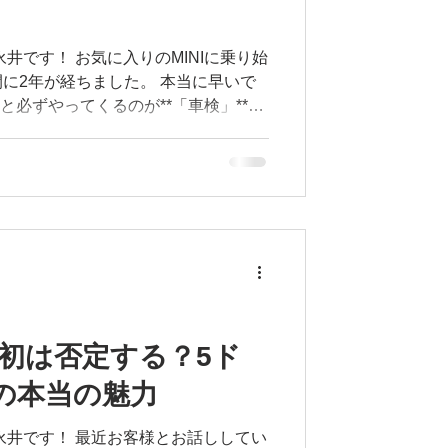
井です！ お気に入りのMINIに乗り始
に2年が経ちました。 本当に早いで
と必ずやってくるのが**「車検」**で
かかるんだろう…」 「何を交換する
タカナばかりでよく分からない…」 そ
いのではないでしょうか。 特に初め
ーナー様からは、このようなご相談をよ
回は、実際に私の愛車（MINI）が車検
ながら、「なぜ交換するのか？」を分
！ 今回交換した部品は全部で10点！
す。 定期交換する消耗品 ・ブレーキ
 ・エンジンオイル ・エンジンオイル
パーゴム ・リアワイパーゴム これら
最初は否定する？5ド
。 ブレーキフルードは2年ごとの交
）の本当の魅力
に止まるためにも重要なメンテナン
ルフィルタ
永井です！ 最近お客様とお話ししてい