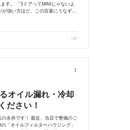
す。 「5ドアってMINIじゃないよ
メージが強い方ほど、この言葉にうなずい
か…笑 ですが実は今、MINIの中でも
5（5ドア）**なんです。 今日はそんな
てご紹介します。 なぜ「5ドアはMINI
MINIのイメージといえば ・コンパク
小さなボディ このイメージがとても
Iを知っている方ほど**「MINI＝小さ
強いです。 だから5ドアが出たとき、
MINIが普通の車になっちゃった…？」
INIの楽しさを残したまま、弱点だけを
んです。 F55は「大きくなった」の
」 F55は3ドアより ・全長 約
いるオイル漏れ・冷却
ス 約70mmアップ..
ください！
勢崎店の永井です！ 最近、当店で整備のご
NIの「オイルフィルターハウジング」