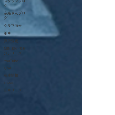
スタッフブロ
グ
奈緒さんブロ
グ
クルマ情報
納車
買取査定
MINI初心者向
けシリーズ
YouTube
Q&A
在庫情報
DAMD
新車リース