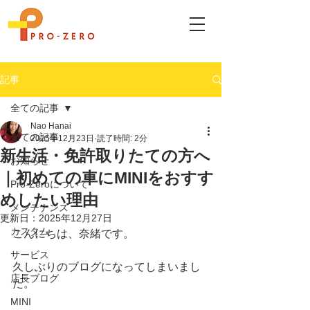
記事
全ての記事
Nao Hanai
全ての記事
2025年12月23日
読了時間: 2分
新生活・免許取りたての方へ
お知らせ
｜初めての車にMINIをおすす
Pro-Zeroについて
めしたい理由
メンテナンス
更新日：
2025年12月27日
カスタム
こんにちは、奈緒です。
サービス
久しぶりのブログになってしまいまし
店長ブログ
た。
MINI