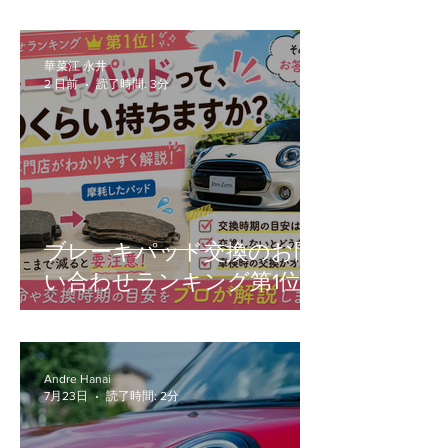
こそ、今伝えたいこと。
ます！
華菜江 永井
2 日前
読了時間: 3分
ブレーキパッド交換のお問
い合わせランキング第1位！
Andre Hanai
7月23日
読了時間: 2分