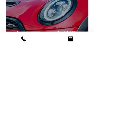
【F56/F55/F57】前期MINI
をLCI化！ヘッドライト交換
の疑問（車検・工賃・設
定）を徹底解説
華菜江 永井
7月17日
読了時間: 3分
MINIの車検って実際いくら