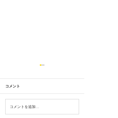
コメント
コメントを追加…
F54クラブマンが少なくな
最近、MINIカ
ってきています。だから
問い合わせが急