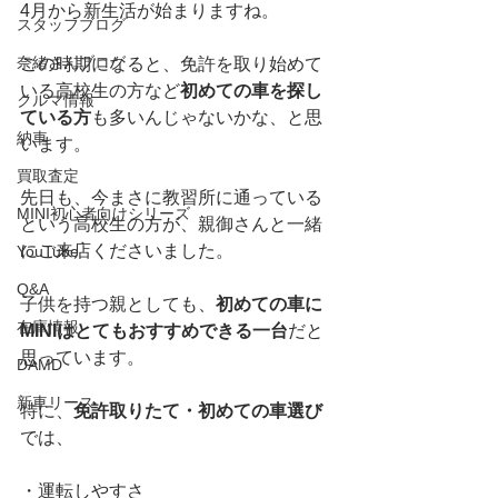
4月から新生活が始まりますね。
スタッフブログ
奈緒さんブログ
この時期になると、免許を取り始めて
いる高校生の方など
初めての車を探し
クルマ情報
ている方
も多いんじゃないかな、と思
納車
います。
買取査定
先日も、今まさに教習所に通っている
MINI初心者向けシリーズ
という高校生の方が、親御さんと一緒
にご来店くださいました。
YouTube
Q&A
子供を持つ親としても、
初めての車に
在庫情報
MINIはとてもおすすめできる一台
だと
思っています。
DAMD
新車リース
特に、
免許取りたて・初めての車選び
では、
・運転しやすさ