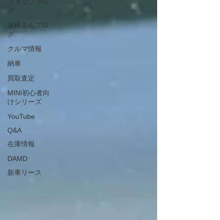
スタッフブロ
グ
奈緒さんブロ
グ
クルマ情報
納車
買取査定
MINI初心者向
けシリーズ
YouTube
Q&A
在庫情報
DAMD
新車リース