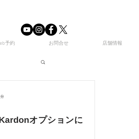
eb予約
お問合せ
店舗情報
ube
Q&A
2分
n Kardonオプションに