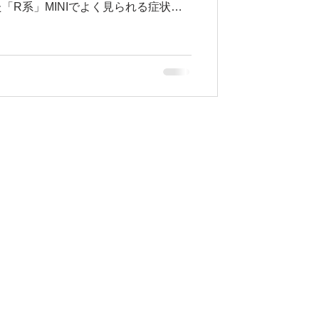
「R系」MINIでよく見られる症状の
たいと思います。...