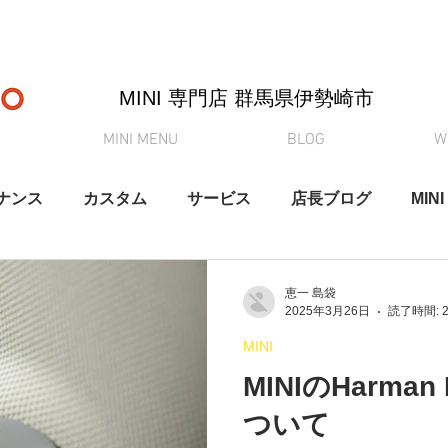
MINI 専門店 ​群馬県伊勢崎市
MINI MENU
BLOG
W
ナンス
カスタム
サービス
店長ブログ
MINI
納車
買取査定
MINI初心者向けシリーズ
YouT
恵一 島袋
2025年3月26日
読了時間: 
MINI
MINIのHarma
ついて