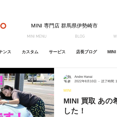
MINI 専門店 ​群馬県伊勢崎市
MINI MENU
BLOG
W
ナンス
カスタム
サービス
店長ブログ
MINI
納車
買取査定
MINI初心者向けシリーズ
YouT
Andre Hanai
2022年8月10日
読了時間: 
MINI
MINI 買取 
した！