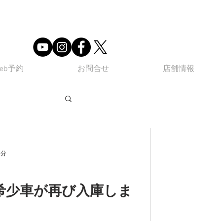
eb予約
お問合せ
店舗情報
ube
Q&A
1分
あの希少車が再び入庫しま