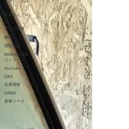
スタッフブロ
グ
奈緒さんブロ
グ
クルマ情報
納車
買取査定
MINI初心者向
けシリーズ
YouTube
Q&A
在庫情報
DAMD
新車リース