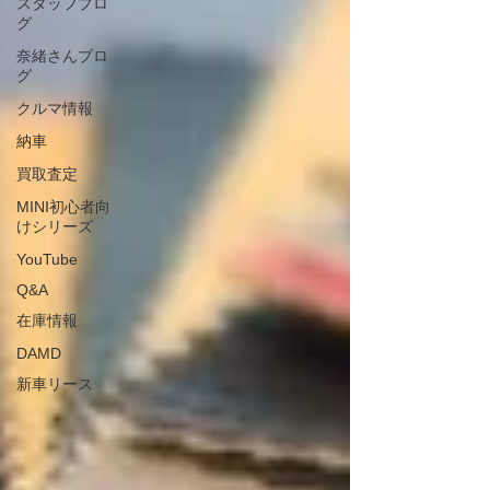
スタッフブロ
グ
奈緒さんブロ
グ
クルマ情報
納車
買取査定
MINI初心者向
けシリーズ
YouTube
Q&A
在庫情報
DAMD
新車リース