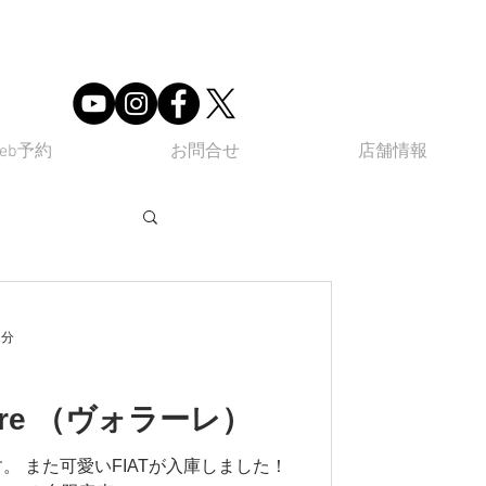
eb予約
お問合せ
店舗情報
ube
Q&A
1分
olare （ヴォラーレ）
ました！