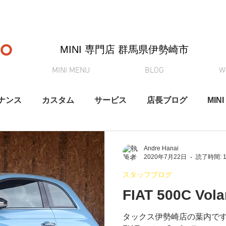
MINI 専門店 ​群馬県伊勢崎市
MINI MENU
BLOG
W
ナンス
カスタム
サービス
店長ブログ
MINI
納車
買取査定
MINI初心者向けシリーズ
YouT
Andre Hanai
2020年7月22日
読了時間: 
スタッフブログ
FIAT 500C V
タックス伊勢崎店の葉内です。 また可愛いFIATが入庫し