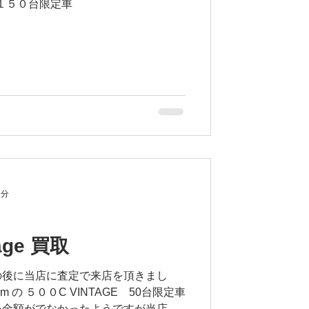
 １５０台限定車
1分
tage 買取
の後に当店に査定で来店を頂きまし
m の ５００C VINTAGE 50台限定車
い金額がでなかったようですが当店の