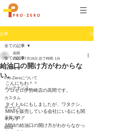
記事
全ての記事
高間
全ての記事
2021年7月16日
読了時間: 1分
給油口の開け方がわからな
お知らせ
い。
Pro-Zeroについて
こんにちわ＾＾
メンテナンス
プロゼロ伊勢崎店の高間です。
カスタム
タイトルにもしましたが、ワタクシ、
サービス
MINIを販売している会社にいるにも関
店長ブログ
わらず
MINIの給油口の開け方がわからなかっ
MINI