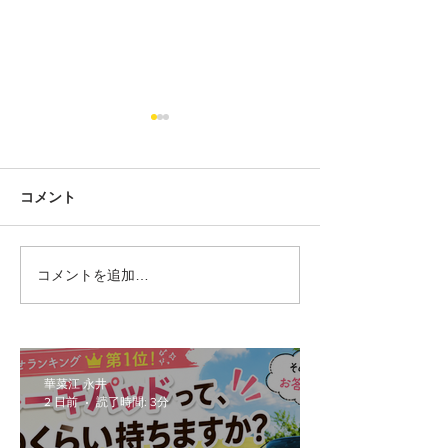
コメント
コメントを追加…
【F56/F55/F57】前期
MINIの車検っ
MINIをLCI化！ヘッドライ
らかかるの？2
ト交換の疑問（車検・工
車のリアルな交
賃・設定）を徹底解説
ご紹介！
華菜江 永井
2 日前
読了時間: 3分