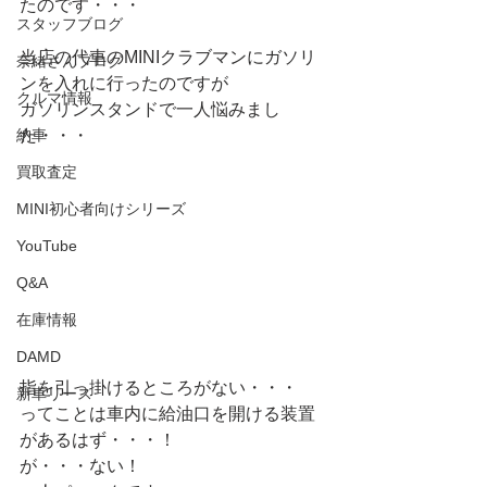
たのです・・・
スタッフブログ
当店の代車のMINIクラブマンにガソリ
奈緒さんブログ
ンを入れに行ったのですが
クルマ情報
ガソリンスタンドで一人悩みまし
納車
た・・・
買取査定
MINI初心者向けシリーズ
YouTube
Q&A
在庫情報
DAMD
指を引っ掛けるところがない・・・
新車リース
ってことは車内に給油口を開ける装置
があるはず・・・！
が・・・ない！