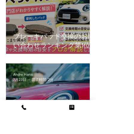
ブレーキパッド交換のお問
い合わせランキング第1位！
Andre Hanai
7月23日
読了時間: 2分
【F56/F55/F57】前期MINI