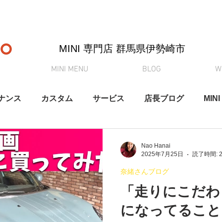
MINI 専門店 ​群馬県伊勢崎市
MINI MENU
BLOG
W
ナンス
カスタム
サービス
店長ブログ
MINI
納車
買取査定
MINI初心者向けシリーズ
YouT
Nao Hanai
2025年7月25日
読了時間: 
奈緒さんブログ
「走りにこだわ
になってること