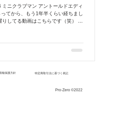
4 ミニクラブマン アントールドエディ
ってから、もう1年半くらい経ちまし
躍りしてる動画はこちらです（笑） 基
いるし、走りにそこまでこだわりがあ
...
情報保護方針
​特定商取引法に基づく表記
Pro-Zero ©2022