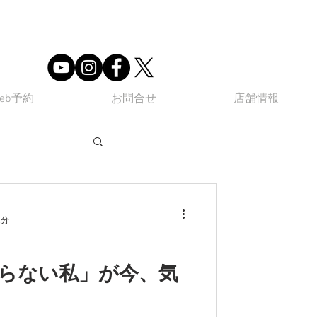
eb予約
お問合せ
店舗情報
ube
Q&A
2分
らない私」が今、気