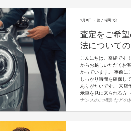
2月11日
読了時間: 1分
査定をご希望
法についての
こんにちは、奈緒です！
からお越しいただくお
かっています。 事前に
しっかり時間を確保し
ありがたいです。 来店
示車を見に来られる方 ・
ナンスのご相談 などの
となっています。 ただ
らご予約いただいてご
望だった」というケース
ロゼロでは、査定はア