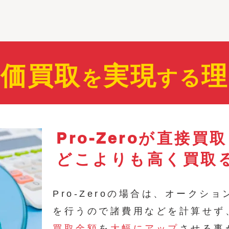
高価買取
実現
理
を
する
Pro-Zeroが直接買
​どこよりも高く買取
Pro-Zeroの場合は、オークシ
を行うので諸費用などを計算せず
買取金額
を
大幅にアップ
させる事