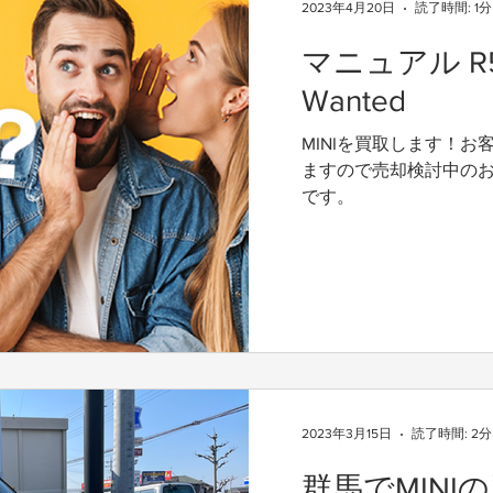
2023年4月20日
読了時間: 1分
ます。 アンドレは外出
通常の来店予約ですと
マニュアル R5
もスケジュールが埋ま
Wanted
す。 査定予約フォーム
その時間はアンドレが
MINIを買取します！
ルを調整しております。
ますので売却検討中の
ず【査定専用予約フォ
です。
たします。 ご協力お願
2023年3月15日
読了時間: 2分
群馬でMINI