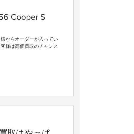
していることも多いため、
不在の場合や、在店していて
6 Cooper S
っている可能性がございま
からご予約いただければ、
必ず在店するようスケジュー
お客様からオーダーが入ってい
 査定をご希望の方は、必
お客様は高価買取のチャンス
ーム】からご予約をお願いい
い致します！！
の買取はやっぱ