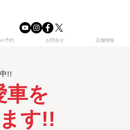
eb予約
お問合せ
店舗情報
!!
愛車を
ます!!