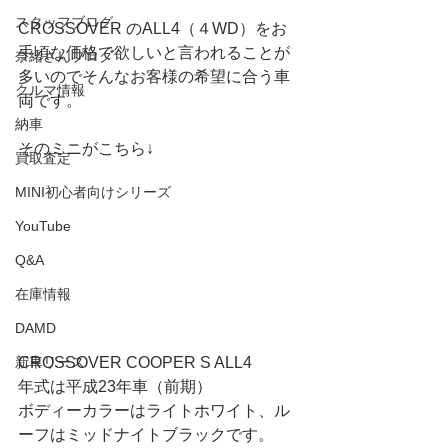
スタッフブログ
CROSSOVER のALL4（４WD）をお
手頃な価格で欲しいと言われることが
奈緒さんブログ
多いのでそんなお客様の希望に合う車
クルマ情報
両です。
納車
そのミニがこちら↓
買取査定
MINI初心者向けシリーズ
YouTube
Q&A
在庫情報
DAMD
CROSSOVER COOPER S ALL4
新車リース
年式は平成23年車（前期）
ボディーカラーはライトホワイト、ル
ーフはミッドナイトブラックです。