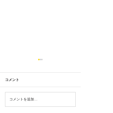
コメント
コメントを追加…
MINI好きほど最初は否定
MINIで増えて
する？5ドアMINI（F55）
漏れ・冷却水漏
の本当の魅力
意ください！