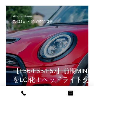
Andre Hanai
7月23日
読了時間: 2分
【F56/F55/F57】前期MINI
をLCI化！ヘッドライト交換
の疑問（車検・工賃・設
定）を徹底解説
華菜江 永井
7月17日
読了時間: 3分