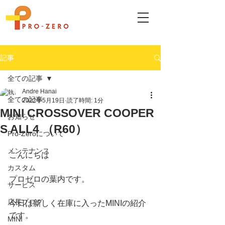
記事
全ての記事
Andre Hanai
全ての記事
2022年5月19日
読了時間: 1分
MINI CROSSOVER COOPER
お知らせ
S ALL4 （R60）
Pro-Zeroについて
メンテナンス
こんにちは
カスタム
プロゼロの葉内です。
サービス
店長ブログ
今日は新しく在庫に入ったMINIの紹介
です。
MINI