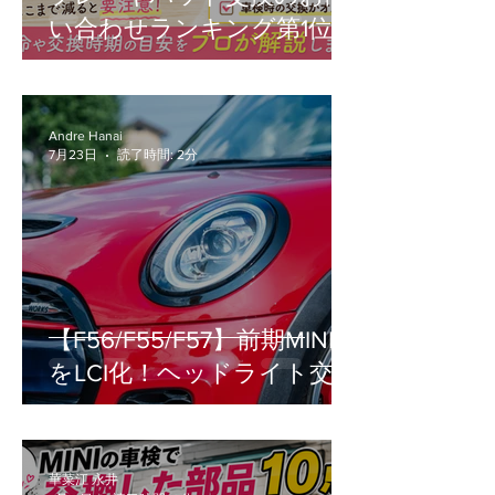
い合わせランキング第1位！
Andre Hanai
7月23日
読了時間: 2分
【F56/F55/F57】前期MINI
をLCI化！ヘッドライト交換
の疑問（車検・工賃・設
定）を徹底解説
華菜江 永井