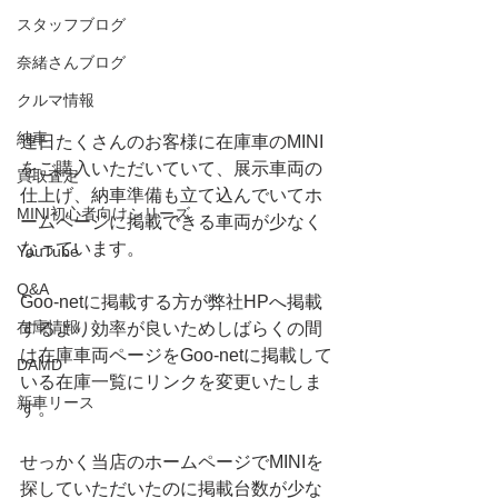
スタッフブログ
奈緒さんブログ
クルマ情報
納車
連日たくさんのお客様に在庫車のMINI
をご購入いただいていて、展示車両の
買取査定
仕上げ、納車準備も立て込んでいてホ
MINI初心者向けシリーズ
ームページに掲載できる車両が少なく
なっています。
YouTube
Q&A
Goo-netに掲載する方が弊社HPへ掲載
在庫情報
するより効率が良いためしばらくの間
は在庫車両ページをGoo-netに掲載して
DAMD
いる在庫一覧にリンクを変更いたしま
新車リース
す。
せっかく当店のホームページでMINIを
探していただいたのに掲載台数が少な