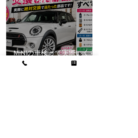
7月17日
読了時間: 3分
MINIの車検って実際いくら
かかるの？2年乗った愛車
のリアルな交換部品をご紹
介！
Andre Hanai
7月14日
読了時間: 1分