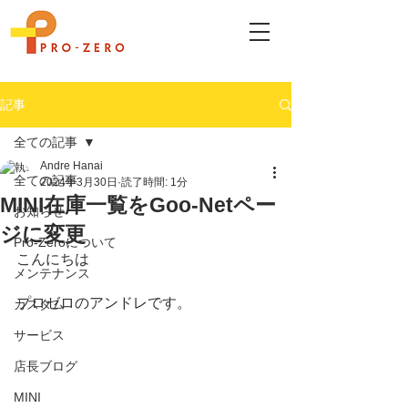
記事
全ての記事
Andre Hanai
全ての記事
2024年3月30日
読了時間: 1分
MINI在庫一覧をGoo-Netペー
お知らせ
ジに変更
Pro-Zeroについて
こんにちは
メンテナンス
プロゼロのアンドレです。
カスタム
サービス
店長ブログ
MINI