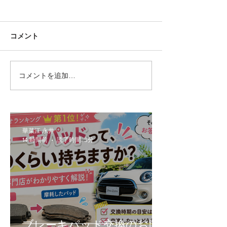
コメント
コメントを追加…
MINI好きほど最初は否定
MINIで増えて
する？5ドアMINI（F55）
漏れ・冷却水漏
の本当の魅力
意ください！
華菜江 永井
14 時間前
読了時間: 3分
ブレーキパッド交換のお問