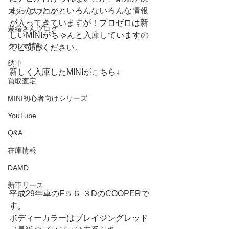
まらないとかといろんないろんな情報
スタッフブログ
が入ってきていますが！プロゼロは新
奈緒さんブログ
しいMINIがちゃんと入庫していますの
クルマ情報
でご安心ください。
納車
新しく入庫したMINIがこちら↓
買取査定
MINI初心者向けシリーズ
YouTube
Q&A
在庫情報
DAMD
新車リース
平成29年車のF５６ ３DのCOOPERで
す。
ボディーカラーはブレイジングレッド