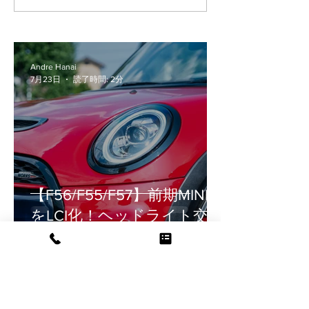
らかかるの？2年乗った愛
ドルシフトスイ
車のリアルな交換部品を
んでも・・・
ご紹介！
Andre Hanai
7月23日
読了時間: 2分
【F56/F55/F57】前期MINI
をLCI化！ヘッドライト交換
の疑問（車検・工賃・設
定）を徹底解説
華菜江 永井
7月17日
読了時間: 3分