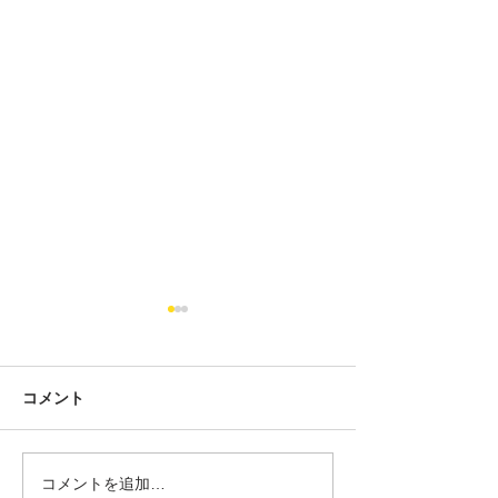
コメント
コメントを追加…
MINIの車検って実際いく
脅威の価格設定