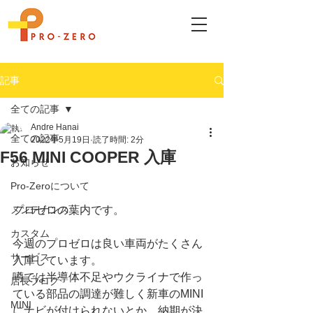
記事
全ての記事
Andre Hanai
全ての記事
2022年5月19日
読了時間: 2分
F56 MINI COOPER 入庫
お知らせ
Pro-Zeroについて
メンテナンス
プロゼロの葉内です。
カスタム
今週のプロゼロは良い車両がたくさん
サービス
入庫しています。
噂では半導体不足やウクライナで作っ
店長ブログ
ている部品の調達が難しく新車のMINI
MINI
にナビが付けられないとか、納期が決