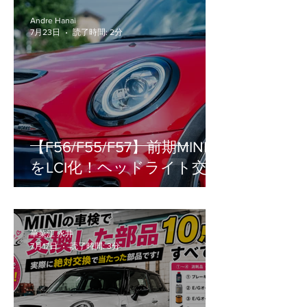
Andre Hanai
7月23日
読了時間: 2分
【F56/F55/F57】前期MINI
をLCI化！ヘッドライト交換
の疑問（車検・工賃・設
定）を徹底解説
華菜江 永井
7月17日
読了時間: 3分