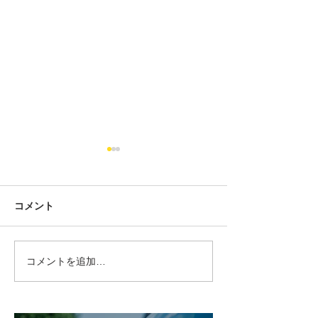
コメント
コメントを追加…
【オイル不足】予約キャ
見た目で差がつく
ンセルの可能性について
用ブラックウェ
ご案内
ン（F56/F55/F5
応）