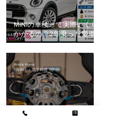
MINIの車検って実際いくら
かかるの？2年乗った愛車
のリアルな交換部品をご紹
介！
Andre Hanai
7月14日
読了時間: 1分
脅威の価格設定・・・パド
ルシフトスイッチがとんで