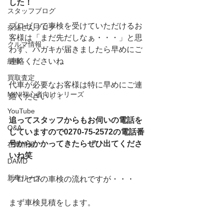
した！
スタッフブログ
プロゼロで車検を受けていただけるお
奈緒さんブログ
客様は「まだ先だしなぁ・・・」と思
クルマ情報
わず、ハガキが届きましたら早めにご
納車
連絡くださいね
買取査定
代車が必要なお客様は特に早めにご連
MINI初心者向けシリーズ
絡ください！！
YouTube
追ってスタッフからもお伺いの電話を
Q&A
していますので0270-75-2572の電話番
号からかかってきたらぜひ出てくださ
在庫情報
いね笑
DAMD
新車リース
プロゼロの車検の流れですが・・・
まず車検見積をします。