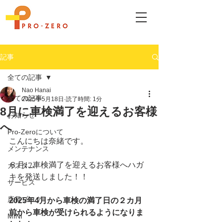
記事
全ての記事
Nao Hanai
全ての記事
2025年5月18日
読了時間: 1分
8月に車検満了を迎えるお客様
お知らせ
へ
Pro-Zeroについて
こんにちは奈緒です。
メンテナンス
８月に車検満了を迎えるお客様へハガ
カスタム
キを発送しました！！
サービス
店長ブログ
2025年4月から車検の満了日の２カ月
前から車検が受けられるようになりま
MINI