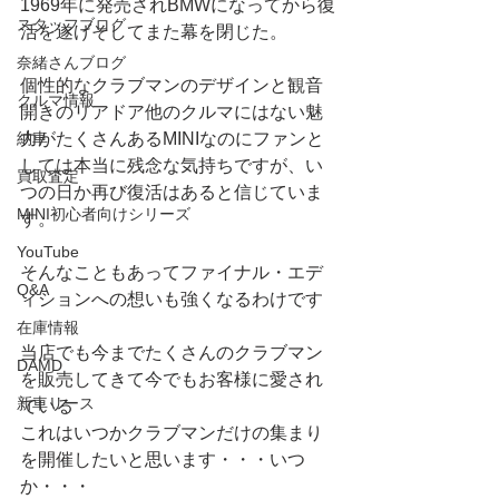
1969年に発売されBMWになってから復
スタッフブログ
活を遂げそしてまた幕を閉じた。
奈緒さんブログ
個性的なクラブマンのデザインと観音
クルマ情報
開きのリアドア他のクルマにはない魅
納車
力がたくさんあるMINIなのにファンと
しては本当に残念な気持ちですが、い
買取査定
つの日か再び復活はあると信じていま
MINI初心者向けシリーズ
す。
YouTube
そんなこともあってファイナル・エデ
Q&A
ィションへの想いも強くなるわけです
在庫情報
当店でも今までたくさんのクラブマン
DAMD
を販売してきて今でもお客様に愛され
新車リース
ている
これはいつかクラブマンだけの集まり
を開催したいと思います・・・いつ
か・・・