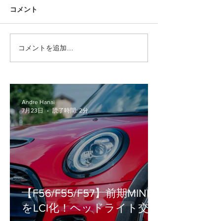
コメント
コメントを追加…
MINI好きほど最初は否定
MINIで増えて
する？5ドアMINI（F55）
漏れ・冷却水漏
の本当の魅力
意ください！
Andre Hanai
7月23日
読了時間: 2分
【F56/F55/F57】前期MINI
をLCI化！ヘッドライト交換