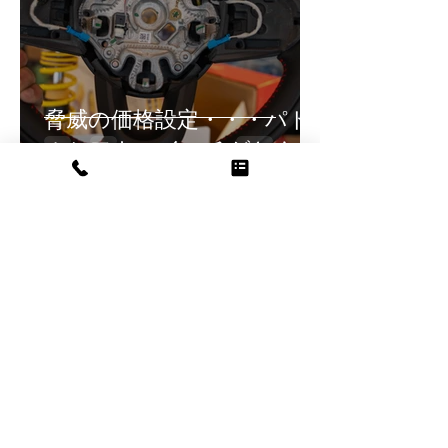
脅威の価格設定・・・パド
ルシフトスイッチがとんで
も・・・
華菜江 永井
7月10日
読了時間: 3分
MINI好きほど最初は否定す