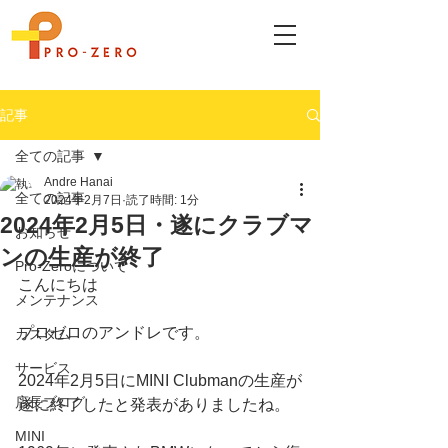
記事
全ての記事
Andre Hanai
全ての記事
2024年2月7日
読了時間: 1分
2024年2月5日・遂にクラブマ
お知らせ
ンの生産が終了
Pro-Zeroについて
こんにちは
メンテナンス
プロゼロのアンドレです。
カスタム
サービス
2024年2月5日にMINI Clubmanの生産が
店長ブログ
遂に終了したと発表がありましたね。
MINI