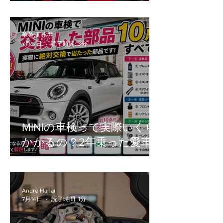
の疑問（車検・工賃・設
定）を徹底解説
華菜江 永井
7月17日
読了時間: 3分
MINIの車検って実際いくら
かかるの？2年乗った愛車
のリアルな交換部品をご紹
介！
Andre Hanai
7月14日
読了時間: 1分