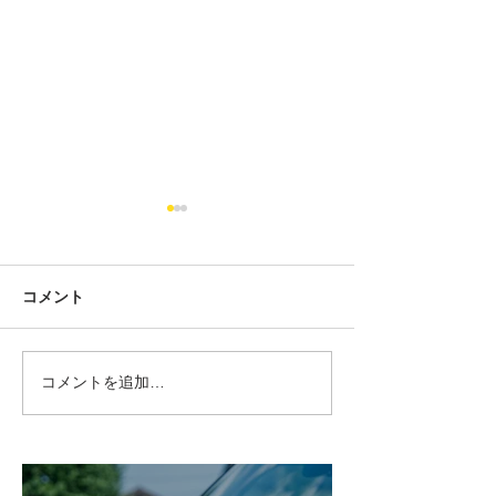
コメント
コメントを追加…
MINI好きほど最初は否定
F54クラブマン
する？5ドアMINI（F55）
ってきています
の本当の魅力
こそ、今伝えた