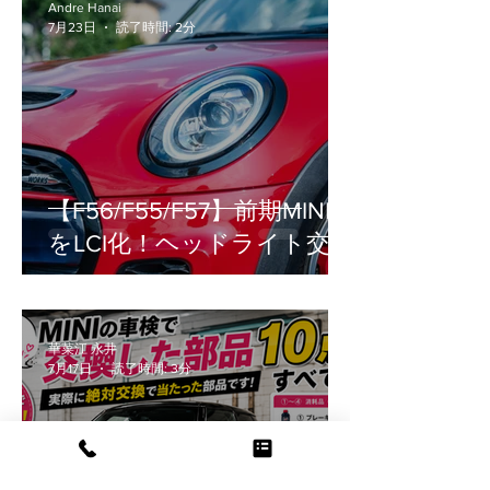
Andre Hanai
7月23日
読了時間: 2分
【F56/F55/F57】前期MINI
をLCI化！ヘッドライト交換
の疑問（車検・工賃・設
定）を徹底解説
華菜江 永井
7月17日
読了時間: 3分