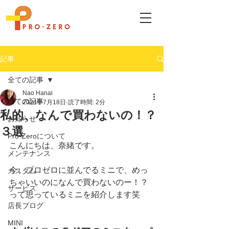
記事
全ての記事
Nao Hanai
全ての記事
2024年7月18日
読了時間: 2分
私的、なんで買わないの！？
お知らせ
３選
Pro-Zeroについて
こんにちは、奈緒です。
メンテナンス
今、プロゼロに並んでるミニで、めっ
カスタム
ちゃいいのになんで買わないのー！？
サービス
って思っているミニを紹介します笑
店長ブログ
MINI