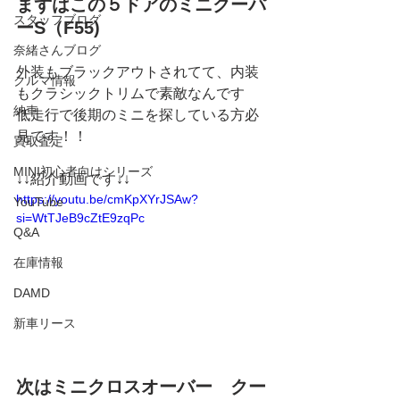
まずはこの５ドアのミニクーパ
スタッフブログ
ーS（F55)
奈緒さんブログ
外装もブラックアウトされてて、内装
クルマ情報
もクラシックトリムで素敵なんです
納車
低走行で後期のミニを探している方必
見です！！
買取査定
MINI初心者向けシリーズ
↓↓紹介動画です↓↓
https://youtu.be/cmKpXYrJSAw?
YouTube
si=WtTJeB9cZtE9zqPc
Q&A
在庫情報
DAMD
新車リース
次はミニクロスオーバー　クー