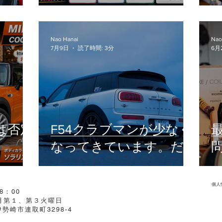
車検・
愛車のリアルな交換部品
底解説
をご紹介！
Nao Hanai
Nao
7月9日
読了時間: 3分
6月
初は否定
F54クラブマンが少なく
なってきています。だ
当の魅
からこそ、今伝えたい
こと。
個人
8：00
毎月第１、第３火曜日
県伊勢崎市連取町3298-4