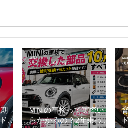
MINIの車検って実際いくらか
脅威
かるの？2年乗った愛車のリ
シフ
アルな交換部品をご紹介！
も・
華菜江 永井
And
7月17日
読了時間: 3分
7月
前期
MINIの車検って実際いく
ッドラ
らかかるの？2年乗った