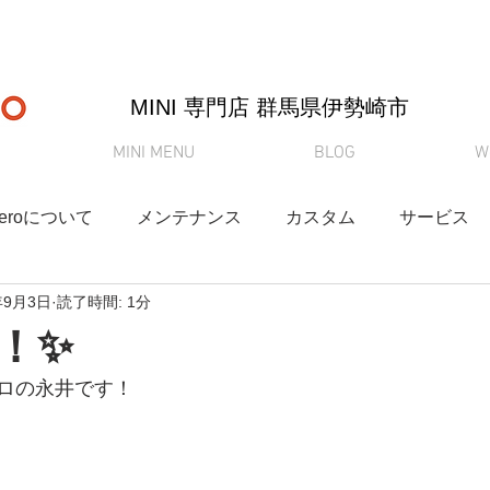
MINI 専門店 ​群馬県伊勢崎市
MINI MENU
BLOG
W
-Zeroについて
メンテナンス
カスタム
サービス
年9月3日
読了時間: 1分
奈緒さんブログ
クルマ情報
納車
買取査定
！✨
ロの永井です！
YouTube
Q&A
在庫情報
DAMD
新車リース