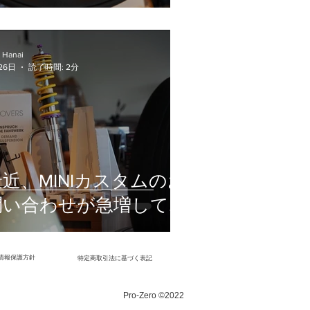
とんでも・・・
 Hanai
26日
読了時間: 2分
最近、MINIカスタムのお
問い合わせが急増して
います！
情報保護方針
​特定商取引法に基づく表記
Pro-Zero ©2022