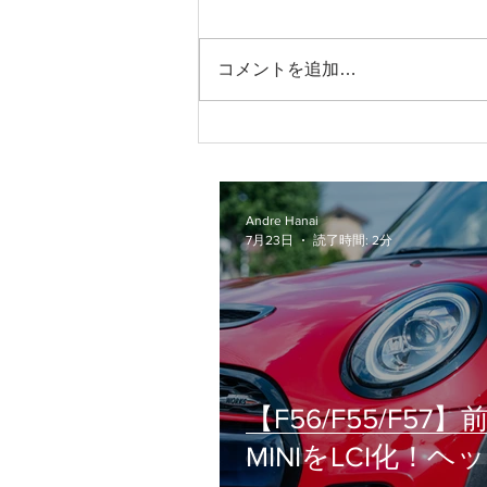
コメントを追加…
【F56/F55/F57】前期MINIを
LCI化！ヘッドライト交換の
疑問（車検・工賃・設定）を
徹底解説
Andre Hanai
7月23日
読了時間: 2分
【F56/F55/F57】
MINIをLCI化！ヘ