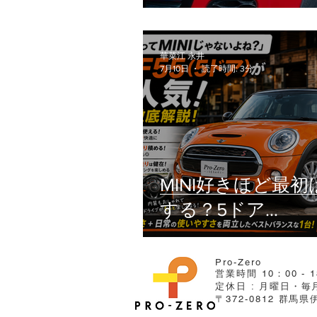
イト交換の疑問（
工賃・設定）を徹
華菜江 永井
7月10日
読了時間: 3分
MINI好きほど最
する？5ドア
MINI（F55）の本
力
Pro-Zero
営業時間 10：00 - 1
定休日 : ​月曜日・
〒372-0812 群馬