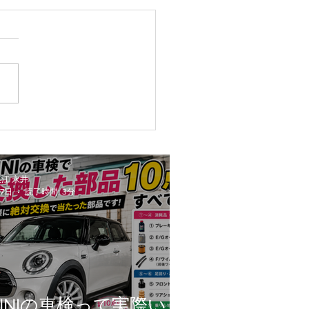
でMINIの買取はやっぱり
ゼロへ
江 永井
17日
読了時間: 3分
MINIの車検って実際いく