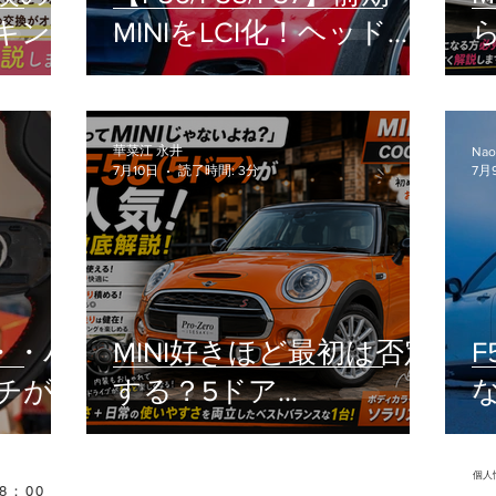
キン
MINIをLCI化！ヘッドラ
イト交換の疑問（車検・
工賃・設定）を徹底解説
華菜江 永井
Nao
7月10日
読了時間: 3分
7月
・・パ
MINI好きほど最初は否定
チが
する？5ドア
MINI（F55）の本当の魅
力
個人
8：00