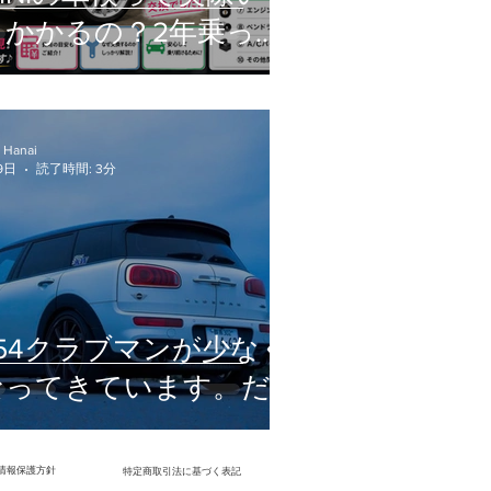
らかかるの？2年乗った
愛車のリアルな交換部品
をご紹介！
 Hanai
9日
読了時間: 3分
F54クラブマンが少なく
なってきています。だ
からこそ、今伝えたい
こと。
情報保護方針
​特定商取引法に基づく表記