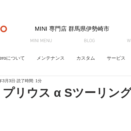
MINI 専門店 ​群馬県伊勢崎市
MINI MENU
BLOG
W
-Zeroについて
メンテナンス
カスタム
サービス
9年3月3日
読了時間: 1分
奈緒さんブログ
クルマ情報
納車
買取査定
 プリウス α Sツーリング 
YouTube
Q&A
在庫情報
DAMD
新車リース