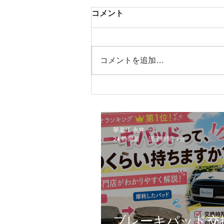
コメント
コメントを追加…
査定をご希望の方へ｜予約方
法についてのご案内です
華菜江 永井
24 時間前
読了時間: 3分
ブレーキパッド交