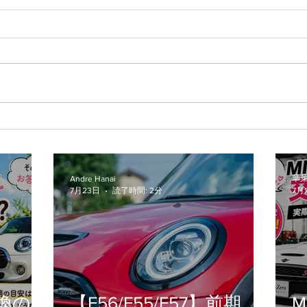
マニュアル R56 Cooper S
群馬
Wanted
プロ
華菜
Andre Hanai
7月23日
読了時間: 2分
7月
換の
【F56/F55/F57】前期