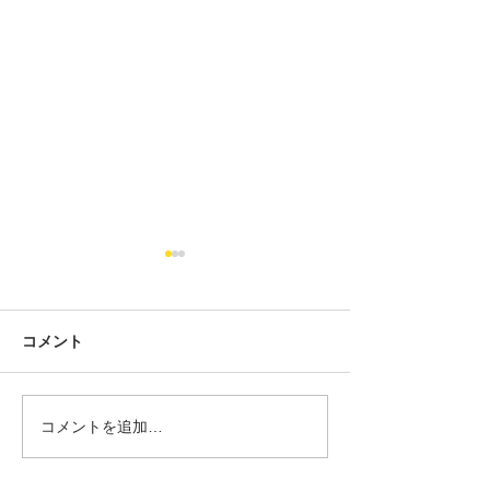
コメント
コメントを追加…
【F56/F55/F57】前期
MINIの車検っ
MINIをLCI化！ヘッドライ
らかかるの？2
ト交換の疑問（車検・工
車のリアルな交