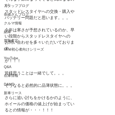
が
スタッフブログ
スタッドレスタイヤへの交換・購入や
奈緒さんブログ
バッテリー問題だと思います。。。
クルマ情報
今年は寒さが予想されているのか、早
納車
い段階からスタッドレスタイヤへの
買取査定
お問い合わせを多々いただいておりま
す。
MINI初心者向けシリーズ
YouTube
が！！！
Q&A
皆様思うことは一緒でして。。。
在庫情報
DAMD
そうなると必然的に品薄状態に。。。
新車リース
さらに追い討ちをかけるかのように、
ホイールの価格の値上げが始まってい
るとの情報が・・・！！！