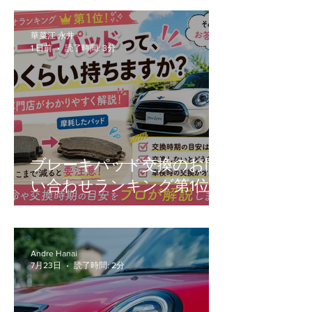
賃・設定）を徹底解説
ご紹介！
華菜江 永井
1 日前
読了時間: 3分
ブレーキパッド交換のお問
い合わせランキング第1位！
Andre Hanai
7月23日
読了時間: 2分