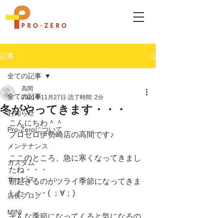
記事
全ての記事
高間
全ての記事
2021年11月27日
読了時間: 2分
冬がやってきます・・・
お知らせ
こんにちわ＾＾
Pro-Zeroについて
プロゼロ伊勢崎店の高間です♪
メンテナンス
ここのところ、急に寒くなってきまし
カスタム
たね・・・
サービス
朝起きるのがツライ季節になってきま
した・・・( ；∀；)
店長ブログ
MINI
そんな季節になってくると気になるの