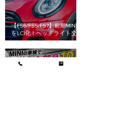
【F56/F55/F57】前期MINI
をLCI化！ヘッドライト交換
の疑問（車検・工賃・設
定）を徹底解説
華菜江 永井
7月17日
読了時間: 3分
MINIの車検って実際いくら
かかるの？2年乗った愛車