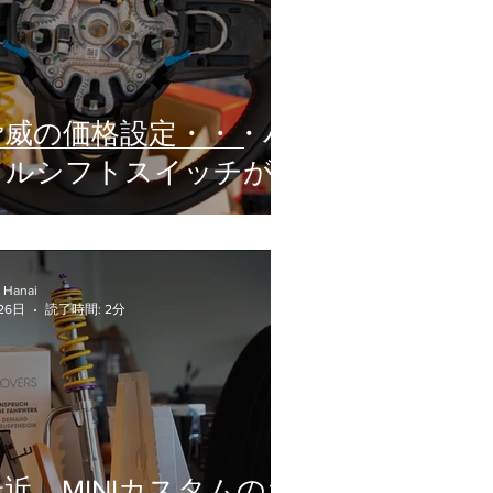
脅威の価格設定・・・パ
ドルシフトスイッチが
とんでも・・・
 Hanai
26日
読了時間: 2分
最近、MINIカスタムのお