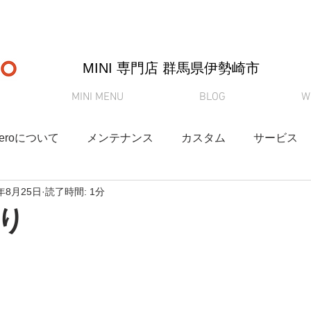
MINI 専門店 ​群馬県伊勢崎市
MINI MENU
BLOG
W
-Zeroについて
メンテナンス
カスタム
サービス
0年8月25日
読了時間: 1分
奈緒さんブログ
クルマ情報
納車
買取査定
り
YouTube
Q&A
在庫情報
DAMD
新車リース