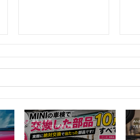
MINI好きほど最初は否定す
MI
る？5ドアMINI（F55）の本
れ・
当の魅力
さい
華菜江 永井
And
7月17日
読了時間: 3分
7月