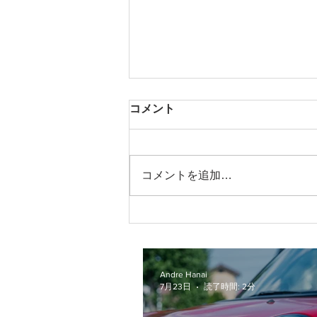
コメント
コメントを追加…
MINIの車検って実際いくらか
かるの？2年乗った愛車のリ
アルな交換部品をご紹介！
Andre Hanai
7月23日
読了時間: 2分