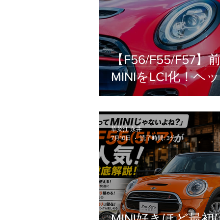
【F56/F55/F57】
MINIをLCI化！ヘ
イト交換の疑問（
工賃・設定）を徹
華菜江 永井
7月10日
読了時間: 3分
MINI好きほど最