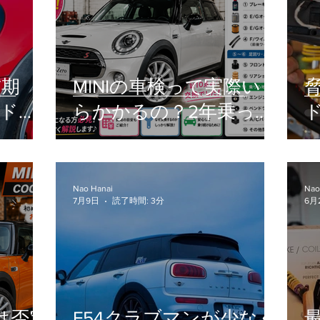
前期
MINIの車検って実際いく
ッドラ
らかかるの？2年乗った
車検・
愛車のリアルな交換部品
底解説
をご紹介！
Nao Hanai
Nao
7月9日
読了時間: 3分
6月
初は否定
F54クラブマンが少なく