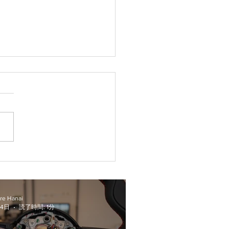
NIで増えているオイル漏
冷却水漏れにご注意くだ
！
re Hanai
14日
読了時間: 1分