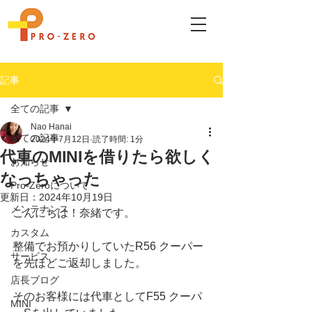
記事
全ての記事
Nao Hanai
全ての記事
2024年7月12日
読了時間: 1分
代車のMINIを借りたら欲しく
お知らせ
なっちゃった
Pro-Zeroについて
更新日：
2024年10月19日
メンテナンス
こんにちは！奈緒です。
カスタム
整備でお預かりしていたR56 クーパー
サービス
を先ほどご返却しました。
店長ブログ
そのお客様には代車としてF55 クーパ
MINI