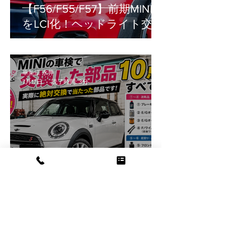
【F56/F55/F57】前期MINI
をLCI化！ヘッドライト交換
の疑問（車検・工賃・設
定）を徹底解説
華菜江 永井
7月17日
読了時間: 3分
MINIの車検って実際いくら
かかるの？2年乗った愛車
のリアルな交換部品をご紹
介！