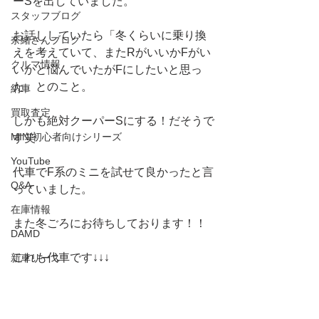
ーSを出していました。
スタッフブログ
お話ししていたら「冬くらいに乗り換
奈緒さんブログ
えを考えていて、またRがいいかFがい
クルマ情報
いかと悩んでいたがFにしたいと思っ
た」とのこと。
納車
買取査定
しかも絶対クーパーSにする！だそうで
MINI初心者向けシリーズ
す笑
YouTube
代車でF系のミニを試せて良かったと言
Q&A
っていました。
在庫情報
また冬ごろにお待ちしております！！
DAMD
これも代車です↓↓↓
新車リース