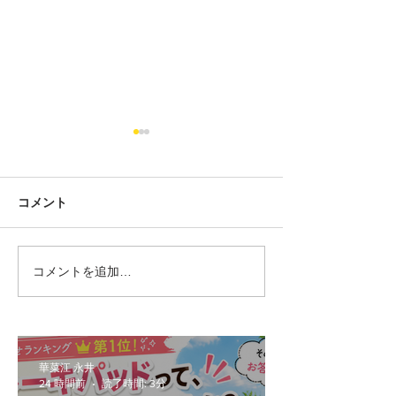
コメント
コメントを追加…
MINIの車検って実際いく
MINI好きほど
らかかるの？2年乗った愛
する？5ドアMIN
車のリアルな交換部品を
の本当の魅力
ご紹介！
華菜江 永井
24 時間前
読了時間: 3分