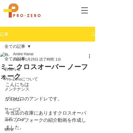
記事
全ての記事
Andre Hanai
全ての記事
2024年1月29日
読了時間: 1分
ミニ クロスオーバー ノーフ
お知らせ
ォーク
Pro-Zeroについて
こんにちは
メンテナンス
プロゼロのアンドレです。
カスタム
サービス
今当店の在庫にありますクロスオーバ
店長ブログ
ー・ノーフォークの紹介動画を作成し
ました。
MINI