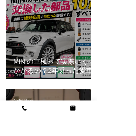
華菜江 永井
7月17日
読了時間: 3分
MINIの車検って実際いくら
かかるの？2年乗った愛車
のリアルな交換部品をご紹
介！
Andre Hanai
7月14日
読了時間: 1分