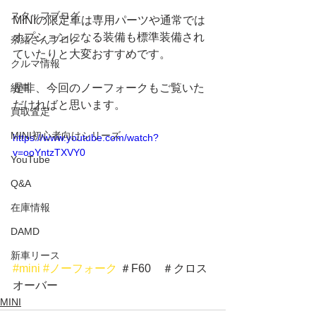
スタッフブログ
MINIの限定車は専用パーツや通常では
オプションになる装備も標準装備され
奈緒さんブログ
ていたりと大変おすすめです。
クルマ情報
納車
是非、今回のノーフォークもご覧いた
だければと思います。
買取査定
MINI初心者向けシリーズ
https://www.youtube.com/watch?
v=ooYntzTXVY0
YouTube
Q&A
在庫情報
DAMD
新車リース
#mini
#ノーフォーク
 ＃F60　＃クロス
オーバー	
MINI