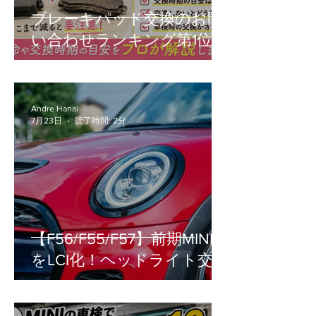
ブレーキパッド交換のお問
い合わせランキング第1位！
Andre Hanai
7月23日
読了時間: 2分
【F56/F55/F57】前期MINI
をLCI化！ヘッドライト交換
の疑問（車検・工賃・設
定）を徹底解説