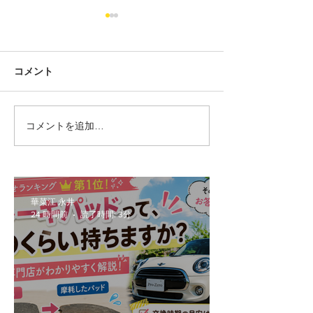
コメント
コメントを追加…
MINI好きほど最初は否定
MINIで増えて
する？5ドアMINI（F55）
漏れ・冷却水漏
の本当の魅力
意ください！
華菜江 永井
24 時間前
読了時間: 3分