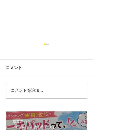
コメント
コメントを追加…
【F56/F55/F57】前期
MINIの車検っ
MINIをLCI化！ヘッドライ
らかかるの？2
ト交換の疑問（車検・工
車のリアルな交
賃・設定）を徹底解説
ご紹介！
華菜江 永井
20 時間前
読了時間: 3分