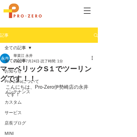
記事
全ての記事
華菜江 永井
全ての記事
2022年7月24日
読了時間: 1分
マーベリックS１でツーリン
お知らせ
グです！！
Pro-Zeroについて
こんにちは、Pro-Zero伊勢崎店の永井
メンテナンス
です！
カスタム
サービス
店長ブログ
MINI