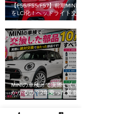
【F56/F55/F57】前期MINI
をLCI化！ヘッドライト交換
の疑問（車検・工賃・設
定）を徹底解説
華菜江 永井
7月17日
読了時間: 3分
MINIの車検って実際いくら
かかるの？2年乗った愛車
のリアルな交換部品をご紹
介！