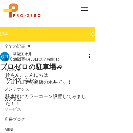
記事
全ての記事
華菜江 永井
全ての記事
2022年4月30日
読了時間: 1分
プロゼロの駐車場🚙
お知らせ
皆さん、こんにちは
Pro-Zeroについて
プロゼロ伊勢崎店の永井です！
メンテナンス
駐車場にカラーコーン設置してみまし
カスタム
た！！！
サービス
店長ブログ
MINI