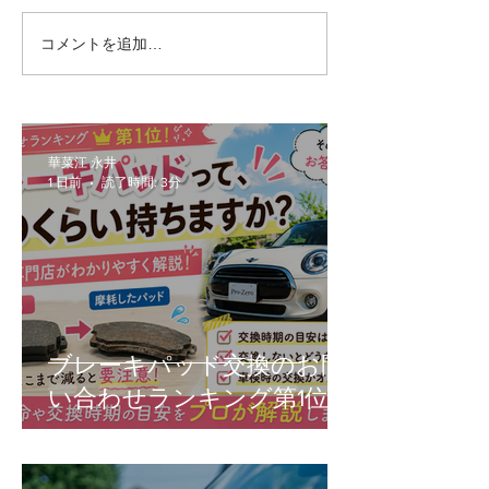
コメントを追加…
【F56/F55/F57】前期
MINIの車検っ
MINIをLCI化！ヘッドライ
らかかるの？2
ト交換の疑問（車検・工
車のリアルな交
賃・設定）を徹底解説
ご紹介！
華菜江 永井
1 日前
読了時間: 3分
ブレーキパッド交換のお問
い合わせランキング第1位！