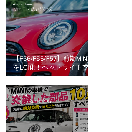
Andre Hanai
7月23日
読了時間: 2分
【F56/F55/F57】前期MINI
をLCI化！ヘッドライト交換
の疑問（車検・工賃・設
定）を徹底解説
華菜江 永井
7月17日
読了時間: 3分