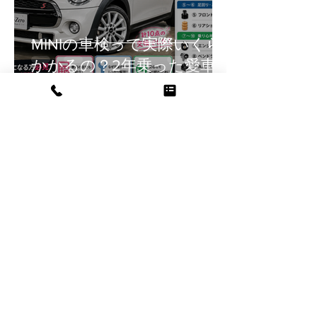
MINIの車検って実際いくら
かかるの？2年乗った愛車
のリアルな交換部品をご紹
介！
Andre Hanai
7月14日
読了時間: 1分
脅威の価格設定・・・パド
ルシフトスイッチがとんで
も・・・