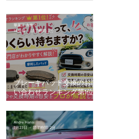
車のリアルな交換部品を
の本当の魅力
ご紹介！
華菜江 永井
14 分前
読了時間: 3分
ブレーキパッド交換のお問
い合わせランキング第1位！
Andre Hanai
7月23日
読了時間: 2分