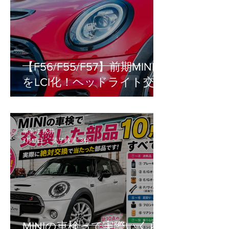
【F56/F55/F57】前期MINI
をLCI化！ヘッドライト交換
の疑問（車検・工賃・設
定）を徹底解説
華菜江 永井
7月17日
読了時間: 3分
MINIの車検って実際いくら