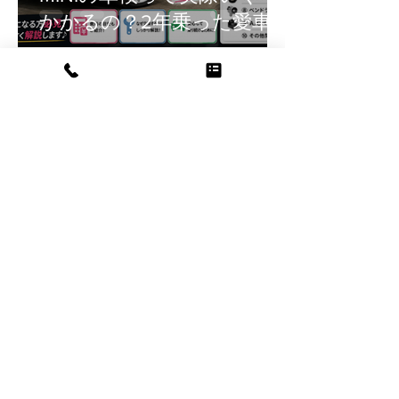
かかるの？2年乗った愛車
のリアルな交換部品をご紹
介！
Andre Hanai
7月14日
読了時間: 1分
脅威の価格設定・・・パド
ルシフトスイッチがとんで
も・・・
華菜江 永井