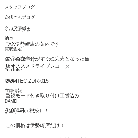
スタッフブログ
奈緒さんブログ
クルマ情報
こんにちは
納車
TAX伊勢崎店の葉内です。
買取査定
先月の在庫分がすぐに完売となった当
MINI初心者向けシリーズ
店オススメドライブレコーダー
YouTube
Q&A
COMTEC ZDR-015 
在庫情報
監視モード付き取り付け工賃込み
DAMD
34000円（税抜）！
新車リース
この価格は伊勢崎店だけ！